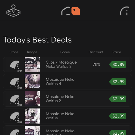
Today's Best Deals
Store
Image
Game
Discount
Price
Clips - Mosaique
70%
$
0.89
Neko Waifus 2
Mosaique Neko
$
2.99
Waifus 4
Mosaique Neko
$
2.99
Waifus 2
Mosaique Neko
$
2.99
Waifus
Mosaique Neko
$
2.99