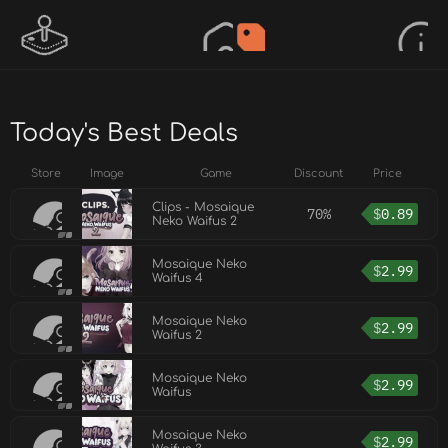
Today's Best Deals
Store
Image
Game
Discount
Price
Clips - Mosaique
70%
$
0.89
Neko Waifus 2
Mosaique Neko
$
2.99
Waifus 4
Mosaique Neko
$
2.99
Waifus 2
Mosaique Neko
$
2.99
Waifus
Mosaique Neko
$
2.99